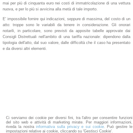
mai per più di cinquanta euro nei costi di immatricolazione di una vettura
nuova, e per lo più si avvicina alla metà di tale importo.
E' impossibile fornire qui indicazioni, seppure di massima, del costo di un
atto: troppe sono le variabili da tenere in considerazione. Gli onorari
notarili, in particolare, sono previsti da apposite tabelle approvate dai
Consigli Distrettuali nell'ambito di una tariffa nazionale: dipendono dalla
tipologia dell'atto, dal suo valore, dalle difficoltà che il caso ha presentato
e da diversi altri elementi.
Ci serviamo dei cookie per diversi fini, tra l'altro per consentire funzioni
Studio Notarile Chiantera
del sito web e attività di marketing mirate. Per maggiori informazioni,
Sede: Via Toledo, 306 - Napoli
-
80132 Napoli (Na)
riveda la nostra
informativa sulla privacy e sui cookie
. Può gestire le
Tel: 081-401711 / 081-403075 Fax: 081/19722858
impostazioni relative ai cookie, cliccando su 'Gestisci Cookie'.